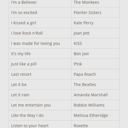
I'm a Believer
The Monkees
I'm so excited
Pointer Sisters
I kissed a girl
Kate Perry
I love Rock n'Roll
Joan Jett
I was made for loving you
KISS
It's my life
Bon Jovi
Just like a pill
P!nk
Last resort
Papa Roach
Let it be
The Beatles
Let it rain
Amanda Marshall
Let me entertain you
Robbie Williams
Like the Way I do
Melissa Etheridge
Listen to your heart
Roxette