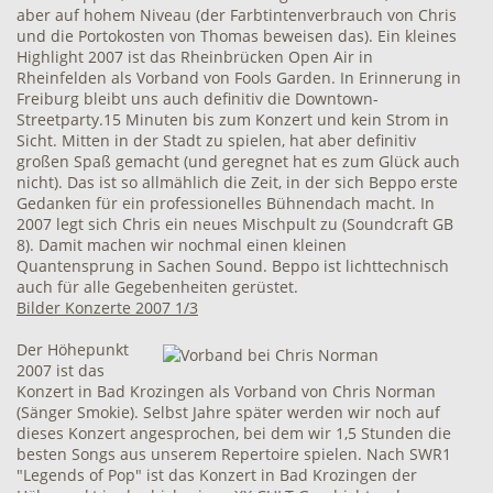
aber auf hohem Niveau (der Farbtintenverbrauch von Chris
und die Portokosten von Thomas beweisen das). Ein kleines
Highlight 2007 ist das Rheinbrücken Open Air in
Rheinfelden als Vorband von Fools Garden. In Erinnerung in
Freiburg bleibt uns auch definitiv die Downtown-
Streetparty.15 Minuten bis zum Konzert und kein Strom in
Sicht. Mitten in der Stadt zu spielen, hat aber definitiv
großen Spaß gemacht (und geregnet hat es zum Glück auch
nicht). Das ist so allmählich die Zeit, in der sich Beppo erste
Gedanken für ein professionelles Bühnendach macht. In
2007 legt sich Chris ein neues Mischpult zu (Soundcraft GB
8). Damit machen wir nochmal einen kleinen
Quantensprung in Sachen Sound. Beppo ist lichttechnisch
auch für alle Gegebenheiten gerüstet.
Bilder Konzerte 2007 1/3
Der Höhepunkt
2007 ist das
Konzert in Bad Krozingen als Vorband von Chris Norman
(Sänger Smokie). Selbst Jahre später werden wir noch auf
dieses Konzert angesprochen, bei dem wir 1,5 Stunden die
besten Songs aus unserem Repertoire spielen. Nach SWR1
"Legends of Pop" ist das Konzert in Bad Krozingen der