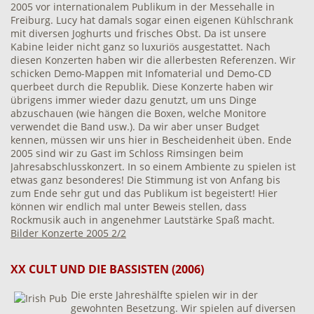
2005 vor internationalem Publikum in der Messehalle in
Freiburg. Lucy hat damals sogar einen eigenen Kühlschrank
mit diversen Joghurts und frisches Obst. Da ist unsere
Kabine leider nicht ganz so luxuriös ausgestattet. Nach
diesen Konzerten haben wir die allerbesten Referenzen. Wir
schicken Demo-Mappen mit Infomaterial und Demo-CD
querbeet durch die Republik. Diese Konzerte haben wir
übrigens immer wieder dazu genutzt, um uns Dinge
abzuschauen (wie hängen die Boxen, welche Monitore
verwendet die Band usw.). Da wir aber unser Budget
kennen, müssen wir uns hier in Bescheidenheit üben. Ende
2005 sind wir zu Gast im Schloss Rimsingen beim
Jahresabschlusskonzert. In so einem Ambiente zu spielen ist
etwas ganz besonderes! Die Stimmung ist von Anfang bis
zum Ende sehr gut und das Publikum ist begeistert! Hier
können wir endlich mal unter Beweis stellen, dass
Rockmusik auch in angenehmer Lautstärke Spaß macht.
Bilder Konzerte 2005 2/2
XX CULT UND DIE BASSISTEN (2006)
Die erste Jahreshälfte spielen wir in der
gewohnten Besetzung. Wir spielen auf diversen