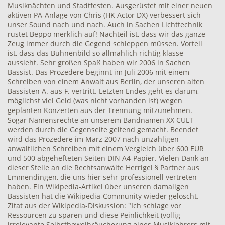
Musiknächten und Stadtfesten. Ausgerüstet mit einer neuen
aktiven PA-Anlage von Chris (HK Actor DX) verbessert sich
unser Sound nach und nach. Auch in Sachen Lichttechnik
rüstet Beppo merklich auf! Nachteil ist, dass wir das ganze
Zeug immer durch die Gegend schleppen müssen. Vorteil
ist, dass das Bühnenbild so allmählich richtig klasse
aussieht. Sehr großen Spaß haben wir 2006 in Sachen
Bassist. Das Prozedere beginnt im Juli 2006 mit einem
Schreiben von einem Anwalt aus Berlin, der unseren alten
Bassisten A. aus F. vertritt. Letzten Endes geht es darum,
möglichst viel Geld (was nicht vorhanden ist) wegen
geplanten Konzerten aus der Trennung mitzunehmen.
Sogar Namensrechte an unserem Bandnamen XX CULT
werden durch die Gegenseite geltend gemacht. Beendet
wird das Prozedere im März 2007 nach unzähligen
anwaltlichen Schreiben mit einem Vergleich über 600 EUR
und 500 abgehefteten Seiten DIN A4-Papier. Vielen Dank an
dieser Stelle an die Rechtsanwälte Herrigel § Partner aus
Emmendingen, die uns hier sehr professionell vertreten
haben. Ein Wikipedia-Artikel über unseren damaligen
Bassisten hat die Wikipedia-Community wieder gelöscht.
Zitat aus der Wikipedia-Diskussion: "Ich schlage vor
Ressourcen zu sparen und diese Peinlichkeit (völlig
irrelevante Selbstbeweihräucherung eines Musiklehrers mit