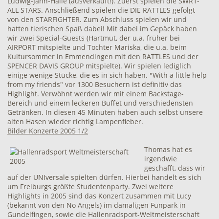
Ludwig-Jahn-Halle (ausverkauft!). Zuerst spielen die SWR1-
ALL STARS. Anschließend spielen die DIE RATTLES gefolgt
von den STARFIGHTER. Zum Abschluss spielen wir und
hatten tierischen Spaß dabei! Mit dabei im Gepäck haben
wir zwei Special-Guests (Hartmut, der u.a. früher bei
AIRPORT mitspielte und Tochter Mariska, die u.a. beim
Kultursommer in Emmendingen mit den RATTLES und der
SPENCER DAVIS GROUP mitspielte). Wir spielen lediglich
einige wenige Stücke, die es in sich haben. "With a little help
from my friends" vor 1300 Besuchern ist definitiv das
Highlight. Verwöhnt werden wir mit einem Backstage-
Bereich und einem leckeren Buffet und verschiedensten
Getränken. In diesen 45 Minuten haben auch selbst unsere
alten Hasen wieder richtig Lampenfieber.
Bilder Konzerte 2005 1/2
Thomas hat es
irgendwie
geschafft, dass wir
auf der UNIversale spielten dürfen. Hierbei handelt es sich
um Freiburgs größte Studentenparty. Zwei weitere
Highlights in 2005 sind das Konzert zusammen mit Lucy
(bekannt von den No Angels) im damaligen Funpark in
Gundelfingen, sowie die Hallenradsport-Weltmeisterschaft