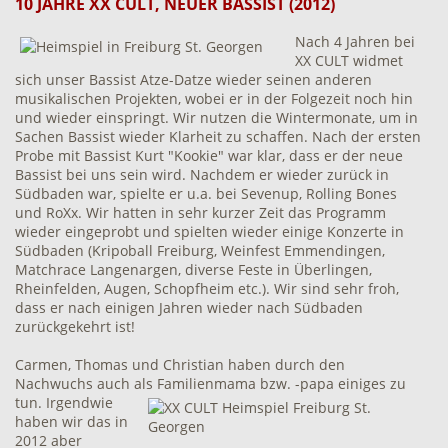
10 JAHRE XX CULT, NEUER BASSIST (2012)
Nach 4 Jahren bei
XX CULT widmet
sich unser Bassist Atze-Datze wieder seinen anderen
musikalischen Projekten, wobei er in der Folgezeit noch hin
und wieder einspringt. Wir nutzen die Wintermonate, um in
Sachen Bassist wieder Klarheit zu schaffen. Nach der ersten
Probe mit Bassist Kurt "Kookie" war klar, dass er der neue
Bassist bei uns sein wird. Nachdem er wieder zurück in
Südbaden war, spielte er u.a. bei Sevenup, Rolling Bones
und RoXx. Wir hatten in sehr kurzer Zeit das Programm
wieder eingeprobt und spielten wieder einige Konzerte in
Südbaden (Kripoball Freiburg, Weinfest Emmendingen,
Matchrace Langenargen, diverse Feste in Überlingen,
Rheinfelden, Augen, Schopfheim etc.). Wir sind sehr froh,
dass er nach einigen Jahren wieder nach Südbaden
zurückgekehrt ist!
Carmen, Thomas und Christian haben durch den
Nachwuchs auch als Familienmama bzw. -papa einiges zu
tun.
Irgendwie
haben wir das in
2012 aber