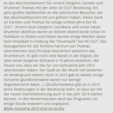
es das Abschiedskonzert für unsere Sängerin Carmen und
Drummer Thomas mit der alten XX CULT Besetzung. Ein
ganz großes Dankeschön an die zahlreichen Besucher, die
das Abschiedskonzert mit uns gefeiert haben. Vielen Dank
an Carmen und Thomas für einige schöne Jahre bei XX
CULT. Unsere neue Sängerin Lisa-Maria und unser neuer
Drummer Matthias waren an diesem Abend beide schon im
Publikum zu finden und hatten bereits einige Wochen davor
beim Kripoball in Freiburg die "Feuertaufe" bei XX CULT. Das
Management für die Termine hat Kurt von Thomas
übernommen und Christian koordiniert weiterhin das
Drumherum. Es gibt nicht viele Bands in der Region, die
über einen längeren Zeitraum (>10 Jahre) existieren. Wir
freuen uns, dass wir das für uns turbulente Jahr 2012
überstanden haben. Der Spaß an der Musik soll weiterhin
im Vordergrund stehen! Auch in 2013 gab es wieder einige
Konzerte (glücklicherweise waren nur wenige
Regenkonzerte dabei...). Glücklicherweise gibt es in 2013
keine Änderungen in der Besetzung mehr, so dass wir mit
der neuen Stammbesetzung auch in das Jahr 2014 starten
können. In den Wintermonaten wird das Programm um
einige Stücke erweitert und angepasst.
Bilder Konzerte 2013 sind im Archiv