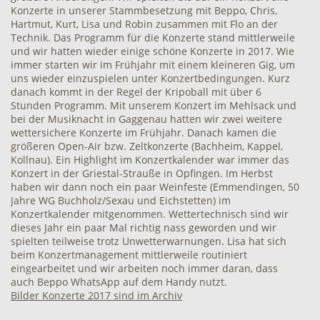
Konzerte in unserer Stammbesetzung mit Beppo, Chris,
Hartmut, Kurt, Lisa und Robin zusammen mit Flo an der
Technik. Das Programm für die Konzerte stand mittlerweile
und wir hatten wieder einige schöne Konzerte in 2017. Wie
immer starten wir im Frühjahr mit einem kleineren Gig, um
uns wieder einzuspielen unter Konzertbedingungen. Kurz
danach kommt in der Regel der Kripoball mit über 6
Stunden Programm. Mit unserem Konzert im Mehlsack und
bei der Musiknacht in Gaggenau hatten wir zwei weitere
wettersichere Konzerte im Frühjahr. Danach kamen die
größeren Open-Air bzw. Zeltkonzerte (Bachheim, Kappel,
Kollnau). Ein Highlight im Konzertkalender war immer das
Konzert in der Griestal-Strauße in Opfingen. Im Herbst
haben wir dann noch ein paar Weinfeste (Emmendingen, 50
Jahre WG Buchholz/Sexau und Eichstetten) im
Konzertkalender mitgenommen. Wettertechnisch sind wir
dieses Jahr ein paar Mal richtig nass geworden und wir
spielten teilweise trotz Unwetterwarnungen. Lisa hat sich
beim Konzertmanagement mittlerweile routiniert
eingearbeitet und wir arbeiten noch immer daran, dass
auch Beppo WhatsApp auf dem Handy nutzt.
Bilder Konzerte 2017 sind im Archiv