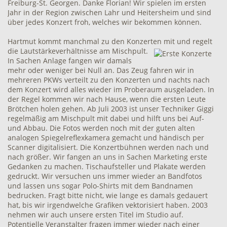
Freiburg-St. Georgen. Danke Florian! Wir spielen im ersten
Jahr in der Region zwischen Lahr und Heitersheim und sind
über jedes Konzert froh, welches wir bekommen können.
Hartmut kommt manchmal zu den Konzerten mit
und regelt
die Lautstärkeverhältnisse am Mischpult.
In Sachen Anlage fangen wir damals
mehr oder weniger bei Null an. Das Zeug fahren wir in
mehreren PKWs verteilt zu den Konzerten und nachts nach
dem Konzert wird alles wieder im Proberaum ausgeladen. In
der Regel kommen wir nach Hause, wenn die ersten Leute
Brötchen holen gehen. Ab Juli 2003 ist unser Techniker Giggi
regelmäßig am Mischpult mit dabei und hilft uns bei Auf-
und Abbau. Die Fotos werden noch mit der guten alten
analogen Spiegelreflexkamera gemacht und händisch per
Scanner digitalisiert. Die Konzertbühnen werden nach und
nach größer. Wir fangen an uns in Sachen Marketing erste
Gedanken zu machen. Tischaufsteller und Plakate werden
gedruckt. Wir versuchen uns immer wieder an Bandfotos
und lassen uns sogar Polo-Shirts mit dem Bandnamen
bedrucken. Fragt bitte nicht, wie lange es damals gedauert
hat, bis wir irgendwelche Grafiken vektorisiert haben. 2003
nehmen wir auch unsere ersten Titel im Studio auf.
Potentielle Veranstalter fragen immer wieder nach einer