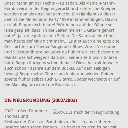
unser Mann an der Technik) zu sehen. Als kleine 4-Mann-
Kombo wird in der Region gerockt und zahlreiche Kneipen
werden damals unsicher gemacht. Ein Highlight zu dieser
Zeit ist die Millennium-Party 1999 in Emmendingen. Davon
erzählt Beppo noch heute! "Wir haben auf der Bühne so
leise gespielt, dass ich die Saiten meiner E-Gitarre gehört
habe". Jaja, die guten alten Zeiten. Die Saiten alleine hört
man heute definitiv nicht mehr... Es gibt auch eine gute alte
Geschichte zum Thema "singender Blues-Wurst Verkäufer"
und Sektstandbetreiber, aber da hüllen wir jetzt besser den
Mantel des Schweigens darüber. Seine alte Gibson-Gitarre
hatte Beppo übrigens schon damals! Diese hat mittlerweile
auch schon 40 Jahre auf dem Buckel. Auf dem selbigen
bewegt Beppo seine Gitarre auch hin und wieder. Rainer
spielte früher selbst auch E-Gitarre. Später wechselte er auf
die Akustikgitarre und die Bluesharp.
DIE NEUGRÜNDUNG (2002/2003)
2002 stoßen Drummer
Thomas und
Keyboarder Chris zur Band hinzu, die sich aus früheren
Besetzungen schon kennen. Die beiden tourten früher mit