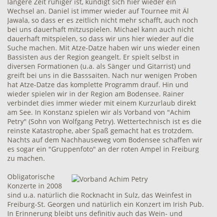
längere Zeit ruhiger ist, kündigt sich hier wieder ein
Wechsel an. Daniel ist immer wieder auf Tournee mit Äl
Jawala, so dass er es zeitlich nicht mehr schafft, auch noch
bei uns dauerhaft mitzuspielen. Michael kann auch nicht
dauerhaft mitspielen, so dass wir uns hier wieder auf die
Suche machen. Mit Atze-Datze haben wir uns wieder einen
Bassisten aus der Region geangelt. Er spielt selbst in
diversen Formationen (u.a. als Sänger und Gitarrist) und
greift bei uns in die Basssaiten. Nach nur wenigen Proben
hat Atze-Datze das komplette Programm drauf. Hin und
wieder spielen wir in der Region am Bodensee. Rainer
verbindet dies immer wieder mit einem Kurzurlaub direkt
am See. In Konstanz spielen wir als Vorband von "Achim
Petry" (Sohn von Wolfgang Petry). Wettertechnisch ist es die
reinste Katastrophe, aber Spaß gemacht hat es trotzdem.
Nachts auf dem Nachhauseweg vom Bodensee schaffen wir
es sogar ein "Gruppenfoto" an der roten Ampel in Freiburg
zu machen.
Obligatorische
Konzerte in 2008
sind u.a. natürlich die Rocknacht in Sulz, das Weinfest in
Freiburg-St. Georgen und natürlich ein Konzert im Irish Pub.
In Erinnerung bleibt uns definitiv auch das Wein- und