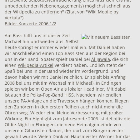
unbedeutenden Nebenengagements) möglichst schnell aus
der Wikipedia zu entfernen" (Zitat von "Wiki Mobile by
Verkata").
Bilder Konzerte 2006 1/2
Am Bass hilft uns in dieser Zeit
Michael hin und wieder aus. Selbst
heute springt er immer wieder mal ein. Mit Daniel haben
wir anschließend einen Top-Bassisten aus der Region bei
uns in der Band. Später spielt Daniel bei
Äl Jawala
, die sich
einen
Wikipedia-Artikel
verdient haben. Endlich steht der
Spaß bei uns in der Band wieder im Vordergrund, und
davon haben wir mit Daniel reichlich. Er spielt bis Anfang
2008 bei uns mit (im Wechsel mit Michael). In Endingen
spielen wir beim Open Air als lokaler Headliner. Mit dabei
ist auch die Polka-Pop-Band HISS. Nachdem wir endlich
unsere PA-Anlage an die Traversen hängen können, fliegen
den Zuhörern in den ersten Reihen auch nicht mehr die
Ohren weg. Wieder eine kleine Verbesserung mit großer
Wirkung. Ein Highlight zum Jahresende 2006 ist definitiv die
Oldie-Night in Ebringen, die neue Heimatgemeinde von
unserem Gitarristen Rainer, der dort zum Bürgermeister
gewählt wurde. Vielen Dank an Hausmeister Werner für das