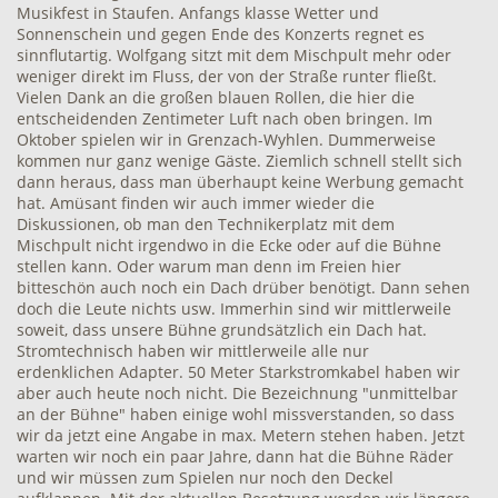
Musikfest in Staufen. Anfangs klasse Wetter und
Sonnenschein und gegen Ende des Konzerts regnet es
sinnflutartig. Wolfgang sitzt mit dem Mischpult mehr oder
weniger direkt im Fluss, der von der Straße runter fließt.
Vielen Dank an die großen blauen Rollen, die hier die
entscheidenden Zentimeter Luft nach oben bringen. Im
Oktober spielen wir in Grenzach-Wyhlen. Dummerweise
kommen nur ganz wenige Gäste. Ziemlich schnell stellt sich
dann heraus, dass man überhaupt keine Werbung gemacht
hat. Amüsant finden wir auch immer wieder die
Diskussionen, ob man den Technikerplatz mit dem
Mischpult nicht irgendwo in die Ecke oder auf die Bühne
stellen kann. Oder warum man denn im Freien hier
bitteschön auch noch ein Dach drüber benötigt. Dann sehen
doch die Leute nichts usw. Immerhin sind wir mittlerweile
soweit, dass unsere Bühne grundsätzlich ein Dach hat.
Stromtechnisch haben wir mittlerweile alle nur
erdenklichen Adapter. 50 Meter Starkstromkabel haben wir
aber auch heute noch nicht. Die Bezeichnung "unmittelbar
an der Bühne" haben einige wohl missverstanden, so dass
wir da jetzt eine Angabe in max. Metern stehen haben. Jetzt
warten wir noch ein paar Jahre, dann hat die Bühne Räder
und wir müssen zum Spielen nur noch den Deckel