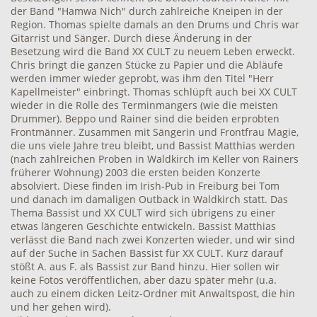
der Band "Hamwa Nich" durch zahlreiche Kneipen in der
Region. Thomas spielte damals an den Drums und Chris war
Gitarrist und Sänger. Durch diese Änderung in der
Besetzung wird die Band XX CULT zu neuem Leben erweckt.
Chris bringt die ganzen Stücke zu Papier und die Abläufe
werden immer wieder geprobt, was ihm den Titel "Herr
Kapellmeister" einbringt. Thomas schlüpft auch bei XX CULT
wieder in die Rolle des Terminmangers (wie die meisten
Drummer). Beppo und Rainer sind die beiden erprobten
Frontmänner. Zusammen mit Sängerin und Frontfrau Magie,
die uns viele Jahre treu bleibt, und Bassist Matthias werden
(nach zahlreichen Proben in Waldkirch im Keller von Rainers
früherer Wohnung) 2003 die ersten beiden Konzerte
absolviert. Diese finden im Irish-Pub in Freiburg bei Tom
und danach im damaligen Outback in Waldkirch statt. Das
Thema Bassist und XX CULT wird sich übrigens zu einer
etwas längeren Geschichte entwickeln. Bassist Matthias
verlässt die Band nach zwei Konzerten wieder, und wir sind
auf der Suche in Sachen Bassist für XX CULT. Kurz darauf
stößt A. aus F. als Bassist zur Band hinzu. Hier sollen wir
keine Fotos veröffentlichen, aber dazu später mehr (u.a.
auch zu einem dicken Leitz-Ordner mit Anwaltspost, die hin
und her gehen wird).