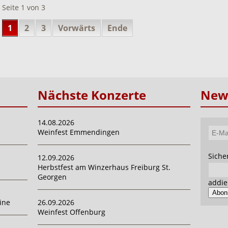
Seite 1 von 3
1
2
3
Vorwärts
Ende
Nächste Konzerte
News
14.08.2026
Weinfest Emmendingen
E-
Mail-
Pflich
Siche
12.09.2026
Adres
Herbstfest am Winzerhaus Freiburg St.
Georgen
addie
Abon
ine
26.09.2026
Weinfest Offenburg