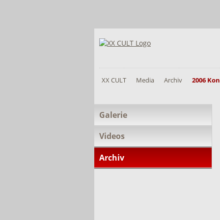
XX CULT
Media
Archiv
2006 Kon
Navigation
Galerie
überspringen
Videos
Archiv