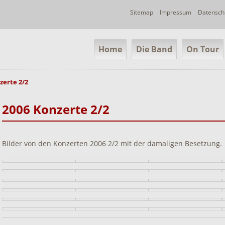
Navigation
Sitemap
Impressum
Datensch
überspringen
Navigation
Home
Die Band
On Tour
überspringen
zerte 2/2
2006 Konzerte 2/2
Bilder von den Konzerten 2006 2/2 mit der damaligen Besetzung.