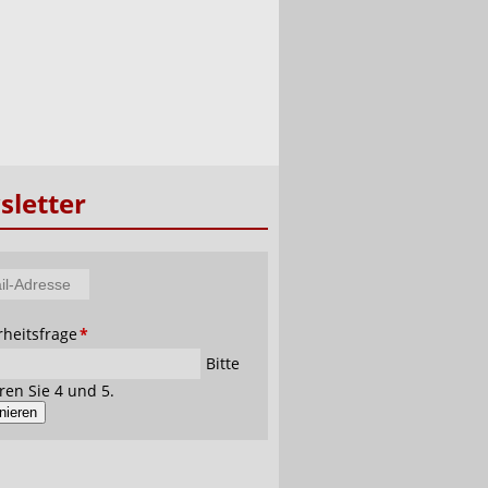
letter
tfeld
rheitsfrage
*
se
Bitte
ren Sie 4 und 5.
nieren