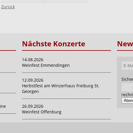
Zurück
Nächste Konzerte
News
14.08.2026
Weinfest Emmendingen
E-
Mail-
Pflich
Siche
12.09.2026
Adres
Herbstfest am Winzerhaus Freiburg St.
Georgen
rechn
Abon
ine
26.09.2026
Weinfest Offenburg