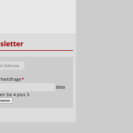
letter
tfeld
rheitsfrage
*
se
Bitte
en Sie 4 plus 3.
nieren