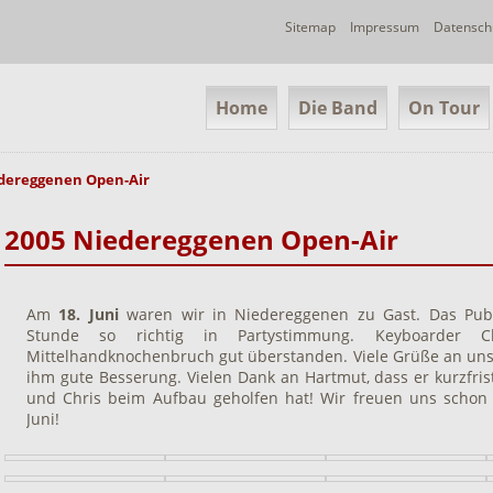
Navigation
Sitemap
Impressum
Datensch
überspringen
Navigation
Home
Die Band
On Tour
überspringen
edereggenen Open-Air
2005 Niedereggenen Open-Air
Am
18. Juni
waren wir in Niedereggenen zu Gast. Das Publ
Stunde so richtig in Partystimmung. Keyboarder C
Mittelhandknochenbruch gut überstanden. Viele Grüße an un
ihm gute Besserung. Vielen Dank an Hartmut, dass er kurzfris
und Chris beim Aufbau geholfen hat! Wir freuen uns schon
Juni!