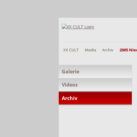
XX CULT
Media
Archiv
2005 Ni
Navigation
Galerie
überspringen
Videos
Archiv