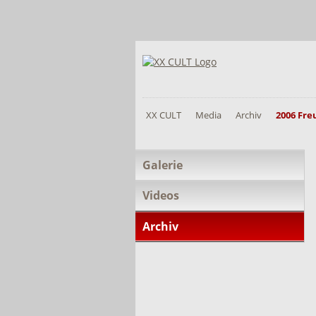
XX CULT
Media
Archiv
2006 Fr
Navigation
Galerie
überspringen
Videos
Archiv