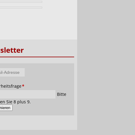
letter
tfeld
rheitsfrage
*
se
Bitte
en Sie 8 plus 9.
nieren