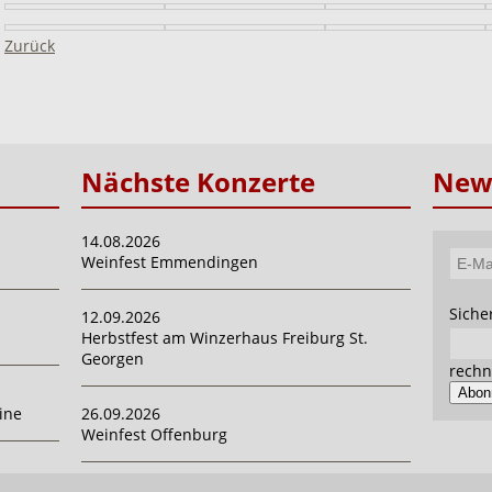
Zurück
Nächste Konzerte
News
14.08.2026
Weinfest Emmendingen
E-
Mail-
Pflich
Siche
12.09.2026
Adres
Herbstfest am Winzerhaus Freiburg St.
Georgen
rechn
Abon
ine
26.09.2026
Weinfest Offenburg