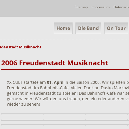
Navigation
Sitemap
Impressum
Datensch
überspringen
Navigation
Home
Die Band
On Tour
überspringen
eudenstadt Musiknacht
2006 Freudenstadt Musiknacht
XX CULT startete am
01. April
in die Saison 2006. Wir spielten 
Freudenstadt im Bahnhofs-Cafe. Vielen Dank an Dusko Markovic
gemacht in Freudenstadt zu spielen! Das Bahnhofs-Cafe war s
gerne wieder! Wir würden uns freuen, den ein oder anderen vo
wieder zu sehen!