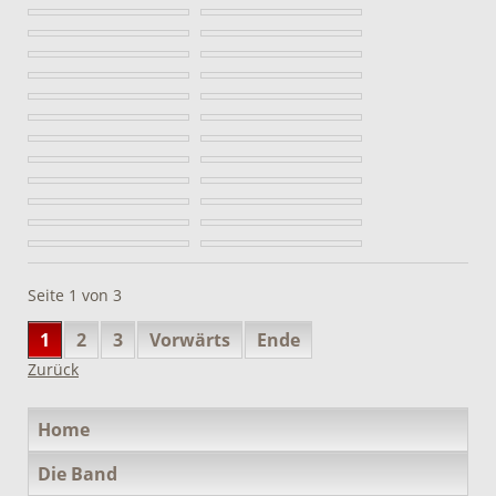
Seite 1 von 3
1
2
3
Vorwärts
Ende
Zurück
Navigation
Home
überspringen
Die Band