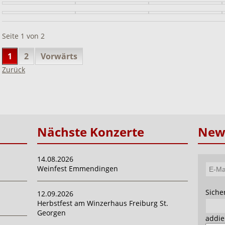
Seite 1 von 2
1
2
Vorwärts
Zurück
Nächste Konzerte
News
14.08.2026
Weinfest Emmendingen
E-
Mail-
Pflich
Siche
12.09.2026
Adres
Herbstfest am Winzerhaus Freiburg St.
Georgen
addie