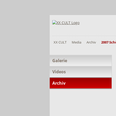
XX CULT
Media
Archiv
2007 Sc
Navigation
Galerie
überspringen
Videos
Archiv