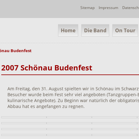
Navigation
Sitemap
Impressum
Datensch
überspringen
Navigation
Home
Die Band
On Tour
überspringen
hönau Budenfest
2007 Schönau Budenfest
Am Freitag, den 31. August spielten wir in Schönau im Schwar
Besucher wurde beim Fest sehr viel angeboten (Tanzgruppen-Ei
kulinarische Angebote). Zu Beginn war natürlich der obligatori
Abbau hat es angefangen zu regnen.