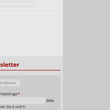
letter
tfeld
rheitsfrage
*
se
Bitte
ren Sie 6 und 5.