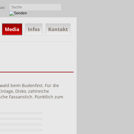
utz
Media
Infos
Kontakt
zwald beim Budenfest. Für die
nlage, Disko, zahlreiche
sche Fassanstich. Pünktlich zum