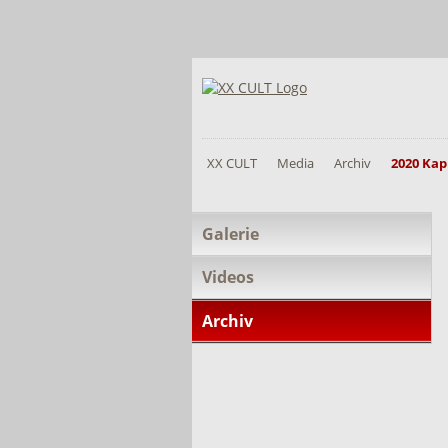
XX CULT
Media
Archiv
2020 Ka
Navigation
Galerie
überspringen
Videos
Archiv