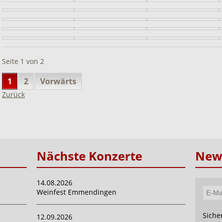
Seite 1 von 2
1
2
Vorwärts
Zurück
Nächste Konzerte
News
14.08.2026
Weinfest Emmendingen
E-
Mail-
Pflich
Siche
12.09.2026
Adres