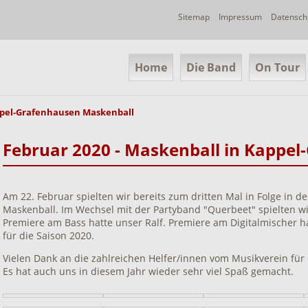
Navigation
Sitemap
Impressum
Datensch
überspringen
Navigation
Home
Die Band
On Tour
überspringen
ppel-Grafenhausen Maskenball
Februar 2020 - Maskenball in Kappe
Am 22. Februar spielten wir bereits zum dritten Mal in Folge in d
Maskenball. Im Wechsel mit der Partyband "Querbeet" spielten wi
Premiere am Bass hatte unser Ralf. Premiere am Digitalmischer ha
für die Saison 2020.
Vielen Dank an die zahlreichen Helfer/innen vom Musikverein für 
Es hat auch uns in diesem Jahr wieder sehr viel Spaß gemacht.