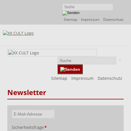
Navigation
Sitemap
Impressum
Datenschutz
überspringen
Navigation
Sitemap
Impressum
Datenschutz
überspringen
Newsletter
E-
Mail-
Pflichtfeld
Sicherheitsfrage
*
Adresse