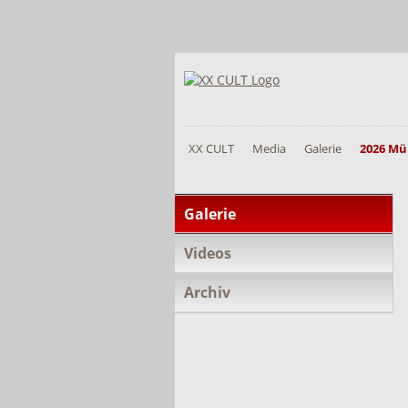
XX CULT
Media
Galerie
2026 Mü
Navigation
Galerie
überspringen
Videos
Archiv