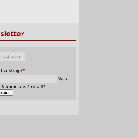
letter
tfeld
rheitsfrage
*
se
Was
ie Summe aus 1 und 8?
nieren