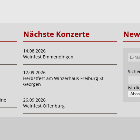
Nächste Konzerte
News
14.08.2026
Weinfest Emmendingen
E-
Mail-
Pflich
Siche
12.09.2026
Adres
Herbstfest am Winzerhaus Freiburg St.
Georgen
ist d
Abon
ine
26.09.2026
Weinfest Offenburg